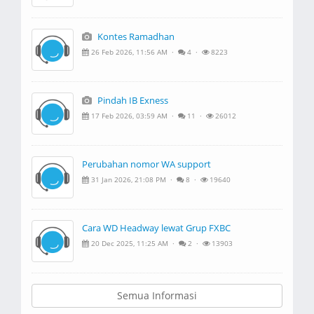
Kontes Ramadhan
26 Feb 2026, 11:56 AM ·
4 ·
8223
Pindah IB Exness
17 Feb 2026, 03:59 AM ·
11 ·
26012
Perubahan nomor WA support
31 Jan 2026, 21:08 PM ·
8 ·
19640
Cara WD Headway lewat Grup FXBC
20 Dec 2025, 11:25 AM ·
2 ·
13903
Semua Informasi