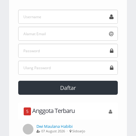
Daftar
Anggota Terbaru
5
Dwi Maulana Habibi
07 August 2026 ·
Sidoarjo