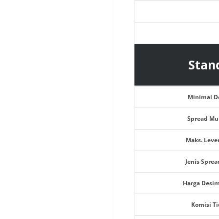
Stan
Minimal D
Spread Mul
Maks. Leve
Jenis Sprea
Harga Desim
Komisi T