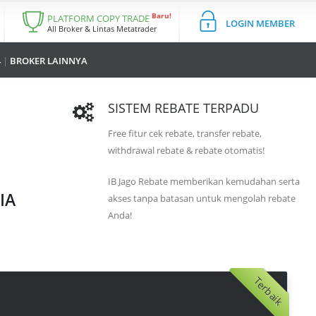
Baru!
PLATFORM COPY TRADE
LOGIN MEMBER
All Broker & Lintas Metatrader
4
|
BROKER LAINNYA
SISTEM REBATE TERPADU
Free fitur cek rebate, transfer rebate,
withdrawal rebate & rebate otomatis!
IB Jago Rebate memberikan kemudahan serta
IA
akses tanpa batasan untuk mengolah rebate
Anda!
Terbaik