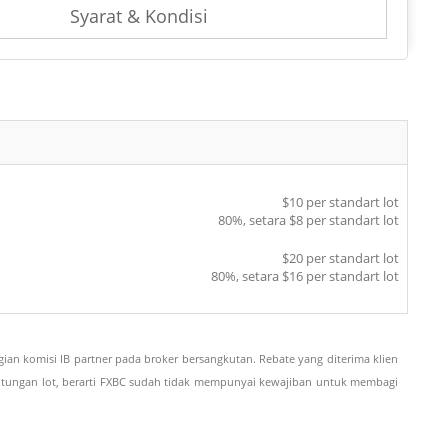
Syarat & Kondisi
$10 per standart lot
80%, setara $8 per standart lot
$20 per standart lot
80%, setara $16 per standart lot
ian komisi IB partner pada broker bersangkutan. Rebate yang diterima klien
perhitungan lot, berarti FXBC sudah tidak mempunyai kewajiban untuk membagi