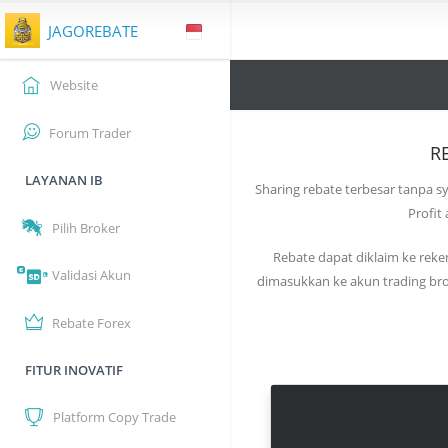
JAGOREBATE
Website
Forum Trader
R
LAYANAN IB
Sharing rebate terbesar tanpa s
Profit
Pilih Broker
Rebate dapat diklaim ke rek
Validasi Akun
dimasukkan ke akun trading br
Rebate Forex
FITUR INOVATIF
Platform Copy Trade