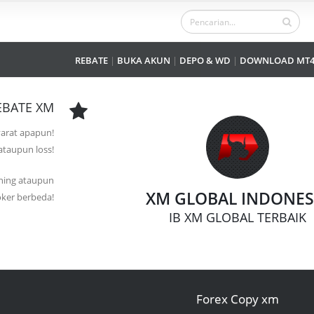
REBATE
|
BUKA AKUN
|
DEPO & WD
|
DOWNLOAD MT
EBATE XM
yarat apapun!
 ataupun loss!
ening ataupun
XM GLOBAL INDONES
oker berbeda!
IB XM GLOBAL TERBAIK
Forex Copy xm