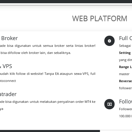
WEB PLATFORM
l Broker
Full 
ade bisa digunakan untuk semua broker serta lintas broker!
Sebagai 
bisa difollow oleh broker lain, dan sebaliknya.
Setting
yang dim
& VPS
Range L
udah klik follow di website! Tanpa EA ataupun sewa VPS, full
master
utoconnect
Reverse
follower
atrader
Foll
ade bisa digunakan untuk melakukan penyalinan order MT4 ke
ya
Followe
100.000 