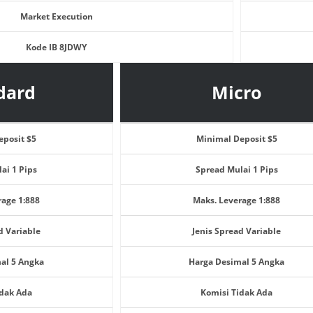
Market Execution
Kode IB 8JDWY
dard
Micro
eposit $5
Minimal Deposit $5
ai 1 Pips
Spread Mulai 1 Pips
rage 1:888
Maks. Leverage 1:888
d Variable
Jenis Spread Variable
al 5 Angka
Harga Desimal 5 Angka
idak Ada
Komisi Tidak Ada