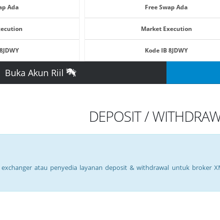
ap Ada
Free Swap Ada
xecution
Market Execution
 8JDWY
Kode IB 8JDWY
Buka Akun Riil
DEPOSIT / WITHDRA
i exchanger atau penyedia layanan deposit & withdrawal untuk broker X