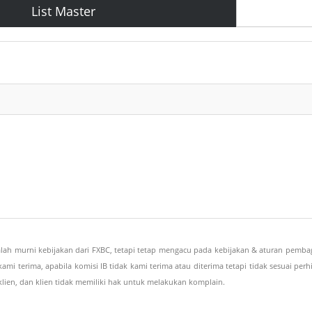
List Master
lah murni kebijakan dari FXBC, tetapi tetap mengacu pada kebijakan & aturan pembag
kami terima, apabila komisi IB tidak kami terima atau diterima tetapi tidak sesuai 
ien, dan klien tidak memiliki hak untuk melakukan komplain.