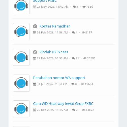
Support FXBC
23 May 2026, 13:42 PM ·
8 ·
7686
Kontes Ramadhan
26 Feb 2026, 11:56 AM ·
4 ·
8197
Pindah IB Exness
17 Feb 2026, 03:59 AM ·
11 ·
25981
Perubahan nomor WA support
31 Jan 2026, 21:08 PM ·
8 ·
19604
Cara WD Headway lewat Grup FXBC
20 Dec 2025, 11:25 AM ·
2 ·
13872